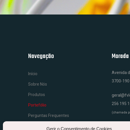
Navegação
Morada
Avenida d
Início
3700-190
Sobre Nós
Produtos
geral@fv
256 195 
Portefólio
(chamada par
Perguntas Frequentes
Contactos
Gerir o Consentimento de Cookies