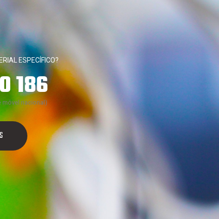
RIAL ESPECÍFICO?
0 186
 móvel nacional)
S